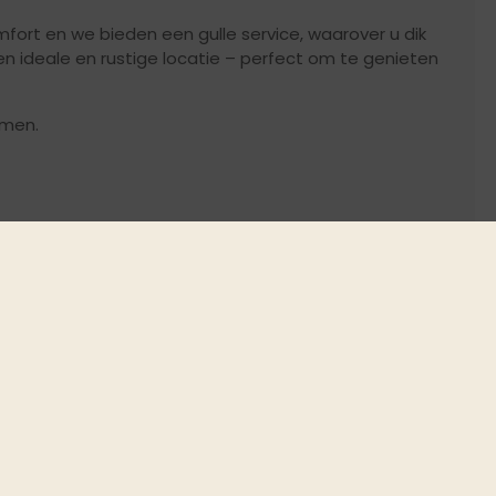
rt en we bieden een gulle service, waarover u dik
een ideale en rustige locatie – perfect om te genieten
rmen.
die wij u binnen enkele minuten geheel op maat zullen
Vo
n en geven graag antwoord op al uw vragen!
co