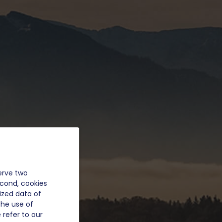
erve two
econd, cookies
ized data of
the use of
 refer to our