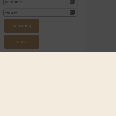
FR
IT
HU
RU
or de juiste kaartweergave activeert u in de
okie-instellingen de optie ‘Functionaliteit’
Cookie-instellingen