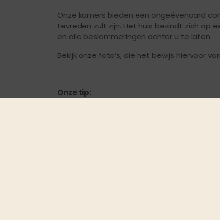
Onze kamers bieden een ongeëvenaard comfo
tevreden zult zijn. Het huis bevindt zich op 
en alle beslommeringen achter u te laten.
Bekijk onze foto’s, die het bewijs hiervoor vo
Onze tip:
Vraag een geheel vrijblijvende offerte aan, 
toesturen.
- of doe direct een online boeking.
Wij kijken er naar uit kennis met u te make
Tot gauw!