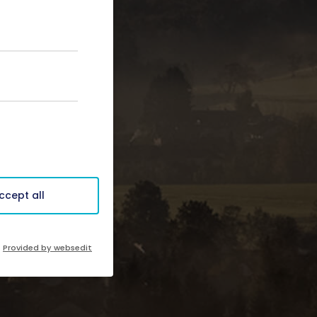
ccept all
Provided by websedit