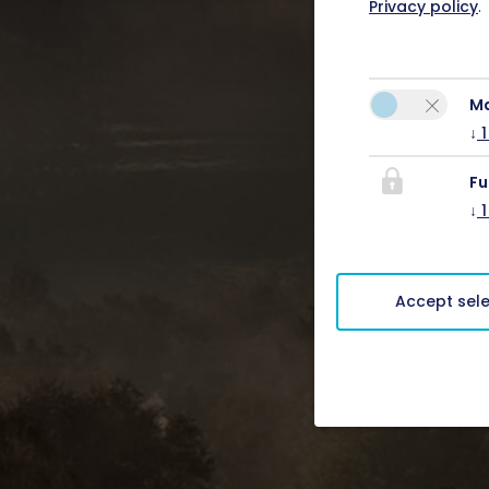
Privacy policy
.
M
↓
1
Fu
↓
1
Accept sel