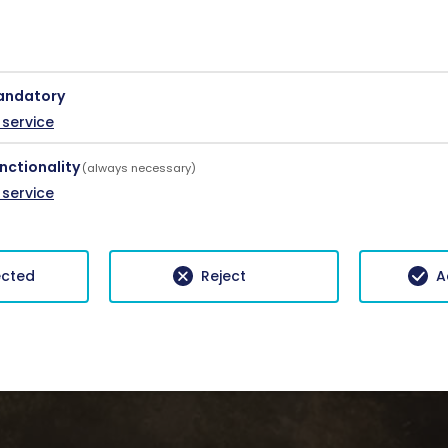
andatory
service
nctionality
(always necessary)
service
ected
Reject
A