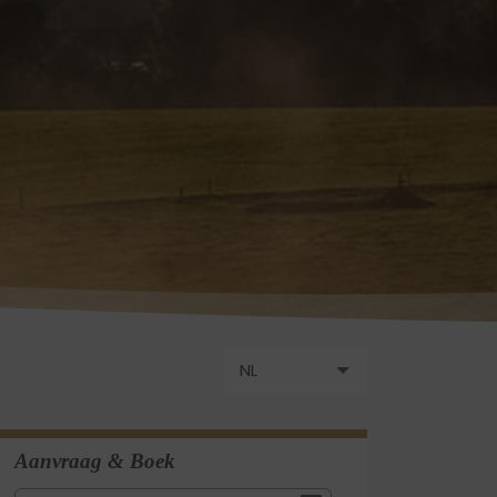
NL
DE
Aanvraag & Boek
EN