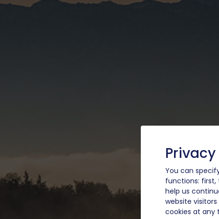
Privacy
You can specify
functions: first
help us continu
website visitor
cookies at any 